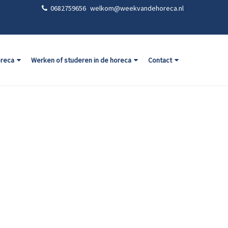
0682759656
welkom@weekvandehoreca.nl
oreca
Werken of studeren in de horeca
Contact