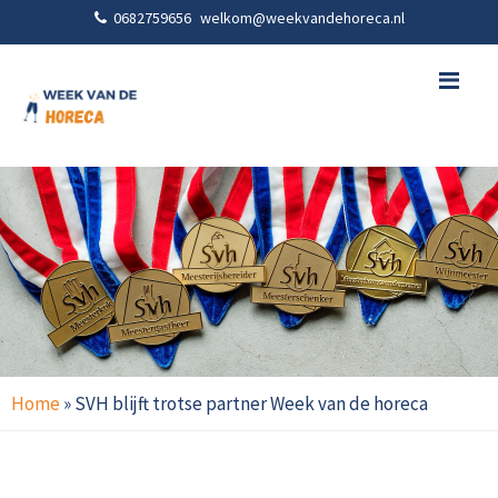
0682759656
welkom@weekvandehoreca.nl
Me
Home
»
SVH blijft trotse partner Week van de horeca