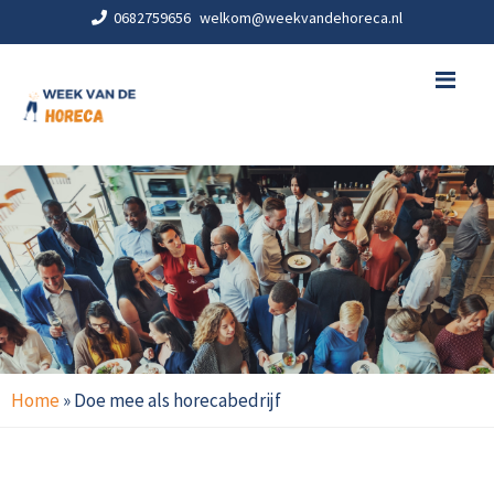
0682759656
welkom@weekvandehoreca.nl
Me
Home
»
Doe mee als horecabedrijf