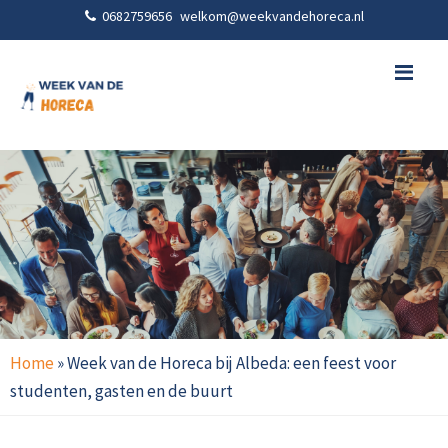
0682759656
welkom@weekvandehoreca.nl
Me
Home
»
Week van de Horeca bij Albeda: een feest voor
studenten, gasten en de buurt