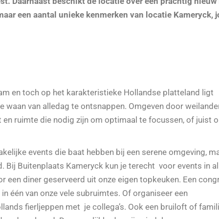
est. Daarnaast beschikt de locatie over een prachtig nieuw 
omaar een aantal unieke kenmerken van locatie Kameryck, 
 en toch op het karakteristieke Hollandse platteland ligt
de waan van alledag te ontsnappen. Omgeven door weilanden
t en ruimte die nodig zijn om optimaal te focussen, of juist
 zakelijke events die baat hebben bij een serene omgeving, m
d. Bij Buitenplaats Kameryck kun je terecht voor events in a
r een diner geserveerd uit onze eigen topkeuken. Een cong
 in één van onze vele subruimtes. Of organiseer een
llands fierljeppen met je collega’s. Ook een bruiloft of fami