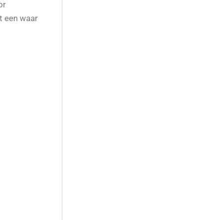
or
t een waar
erken bij
ers.
ntact met je