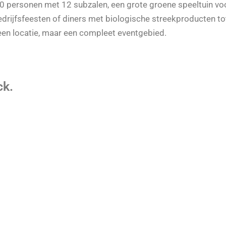
0 personen met 12 subzalen, een grote groene speeltuin vo
edrijfsfeesten of diners met biologische streekproducten to
een locatie, maar een compleet eventgebied.
ck.
. Ben je benieuwd hoe het er bij ons aan toe gaat of wil je w
achter de schermen? Dat kan!
. We verwelkomen je uiteraard met een drankje en iets lekk
 je invullen in direct weer inleveren. Wij nemen dan z.s.m. co