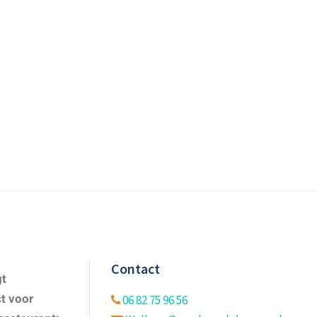
Contact
gt
t voor
06 82 75 96 56