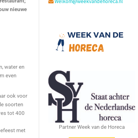
restaurant;
Welkom@weekvandehoreca.nl
jouw nieuwe
, water en
 om even
aar ook voor
lle soorten
res tot 400
Partner Week van de Horeca
liefeest met