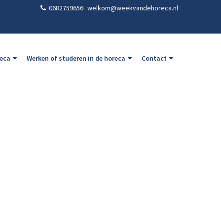
0682759656
welkom@weekvandehoreca.nl
reca
Werken of studeren in de horeca
Contact