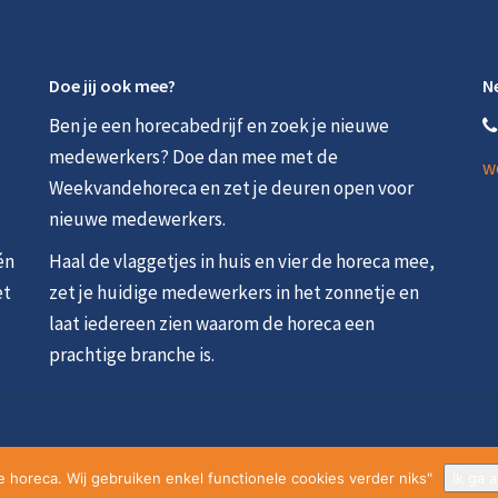
Doe jij ook mee?
N
Ben je een horecabedrijf en zoek je nieuwe
medewerkers? Doe dan mee met de
w
Weekvandehoreca en zet je deuren open voor
nieuwe medewerkers.
én
Haal de vlaggetjes in huis en vier de horeca mee,
et
zet je huidige medewerkers in het zonnetje en
laat iedereen zien waarom de horeca een
prachtige branche is.
 horeca. Wij gebruiken enkel functionele cookies verder niks"
Ik ga 