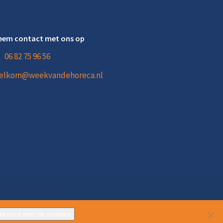
eem contact met ons op
06 82 75 96 56
elkom@weekvandehoreca.nl
Website laten maken?
Doelbewust.nl
akkoord met de cookies