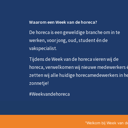
Waarom een Week van de horeca?
De horeca is een geweldige branche om in te
werken, voor jong, oud, student én de
vakspecialist.
Tijdens de Week van de horeca vieren wij de
horeca, verwelkomen wij nieuwe medewerkers 
zetten wij alle huidige horecamedewerkers in h
zonnetje!
#Weekvandehoreca
© 2026 - Alle rechten voorbehouden - Week van de horeca
"Welkom bij Week van de