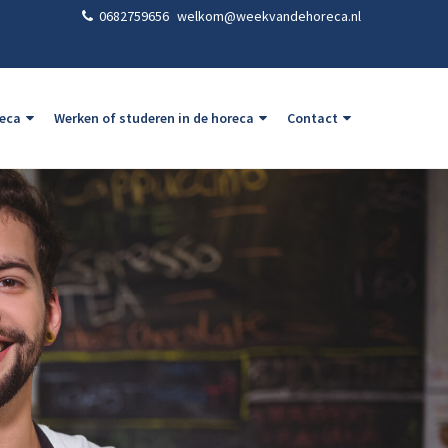
0682759656
welkom@weekvandehoreca.nl
reca
Werken of studeren in de horeca
Contact