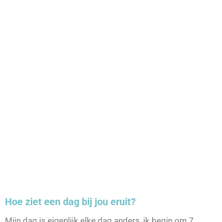
Hoe ziet een dag bij jou eruit?
Mijn dag is eigenlijk elke dag anders, ik begin om 7