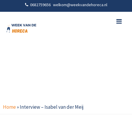
0682759656
welkom@weekvandehoreca.nl
Me
Home
»
Interview – Isabel van der Meij