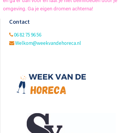
en ga er dan voor en laat je niet beïnvloeden door je
omgeving. Ga je eigen dromen achterna!
Contact
06 82 75 96 56
Welkom@weekvandehoreca.nl