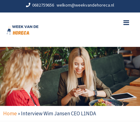
0682759656
welkom@weekvandehoreca.nl
Me
Home
»
Interview Wim Jansen CEO L1NDA