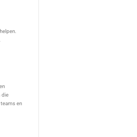
helpen.
,
len
 die
e teams en