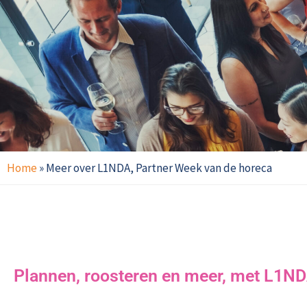
Home
»
Meer over L1NDA, Partner Week van de horeca
Plannen, roosteren en meer, met L1N