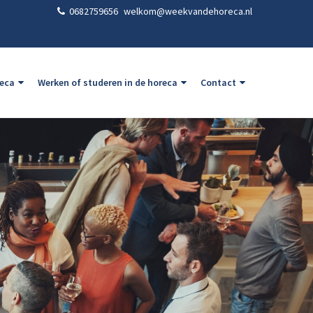
0682759656
welkom@weekvandehoreca.nl
reca
Werken of studeren in de horeca
Contact