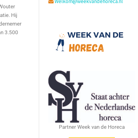
Welkom@weekvandehoreca.nl
 Wouter
tie. Hij
ondernemer
an 3.500
Partner Week van de Horeca