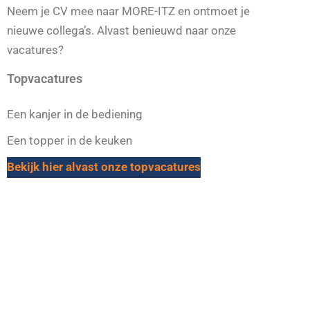
Contactinformatie
Thomas Moritz: info@more-itz of 0162 682 758