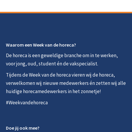
Doe jij ook mee?
Ben je een horecabedrijf en zoek je nieuwe
medewerkers? Doe dan mee met de Weekvandehoreca
en zet je deuren open voor nieuwe medewerkers.
Haal de vlaggetjes in huis en vier de horeca mee, zet je
huidige medewerkers in het zonnetje en laat iedereen
zien waarom de horeca een prachtige branche is.
Neem contact met ons op
06 82 75 96 56
welkom@weekvandehoreca.nl