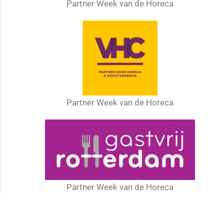
Waarom een Week van de horeca?
De horeca is een geweldige branche om in te werken,
voor jong, oud, student én de vakspecialist.
Tijdens de Week van de horeca vieren wij de horeca,
verwelkomen wij nieuwe medewerkers én zetten wij alle
huidige horecamedewerkers in het zonnetje!
#Weekvandehoreca