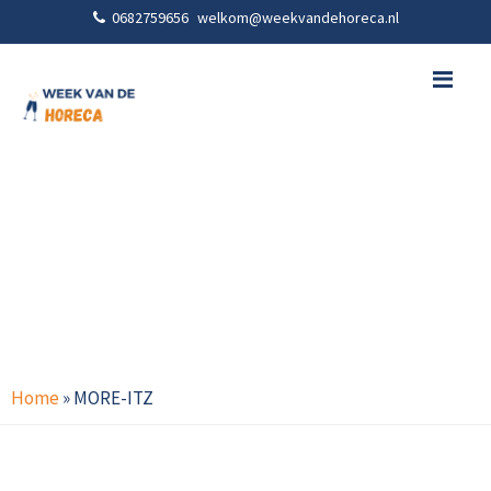
0682759656
welkom@weekvandehoreca.nl
Me
Home
»
MORE-ITZ