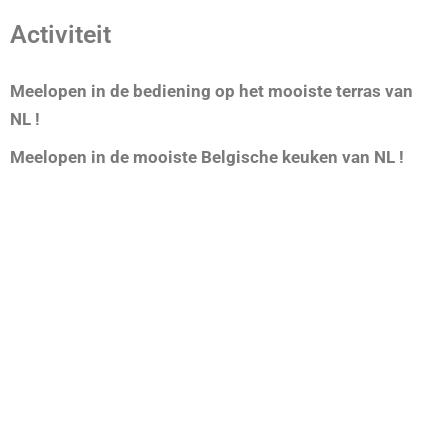
Activiteit
Meelopen in de bediening op het mooiste terras van
NL !
Meelopen in de mooiste Belgische keuken van NL !
Werken op het mooiste terras ?
Werken in de mooiste keuken?
Meld je aan !
Mits je natuurlijk goed wil verdienen !
Wij betalen vaak ruim 2 a 3 euro per uur meer dan
onze collega’s !
Mits jij die kanjer bent !